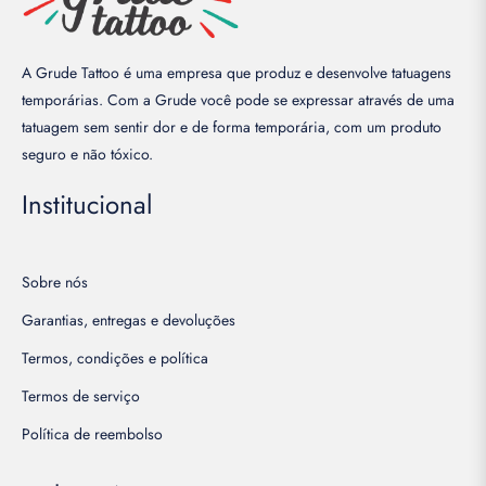
espedida
e
olteira
A Grude Tattoo é uma empresa que produz e desenvolve tatuagens
temporárias. Com a Grude você pode se expressar através de uma
espedida
tatuagem sem sentir dor e de forma temporária, com um produto
e
seguro e não tóxico.
olteira
Adesivo)
Institucional
ireito
Tattoo)
Sobre nós
nsaio
Garantias, entregas e devoluções
estante
Termos, condições e política
tiquetas
Termos de serviço
Adesivo)
Política de reembolso
antasias