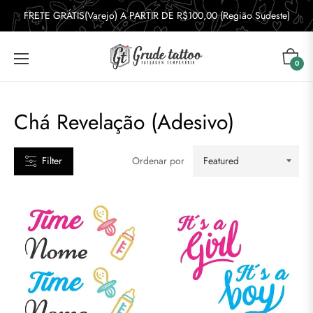
FRETE GRÁTIS(Varejo) A PARTIR DE R$100,00 (Região Sudeste)
ATEGORIAS
Carrin
0
desivos
nimais
Chá Revelação (Adesivo)
niversário
Filter
Ordenar por
niversário
Adesivo)
rquitetura
stral
tacado
raceletes