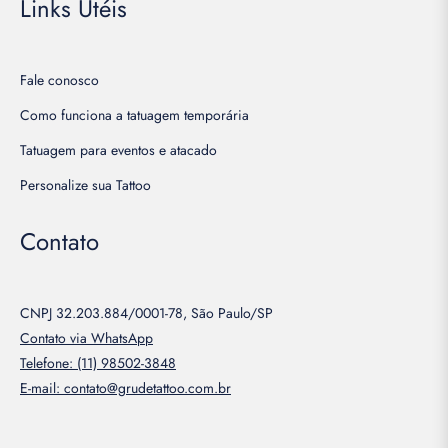
Links Utéis
ilmes
éries
Fale conosco
loral
Como funciona a tatuagem temporária
ormatura
Tatuagem para eventos e atacado
ormatura
Personalize sua Tattoo
Adesivo)
Contato
CNPJ 32.203.884/0001-78, São Paulo/SP
Contato via WhatsApp
Telefone: (11) 98502-3848
E-mail: contato@grudetattoo.com.br