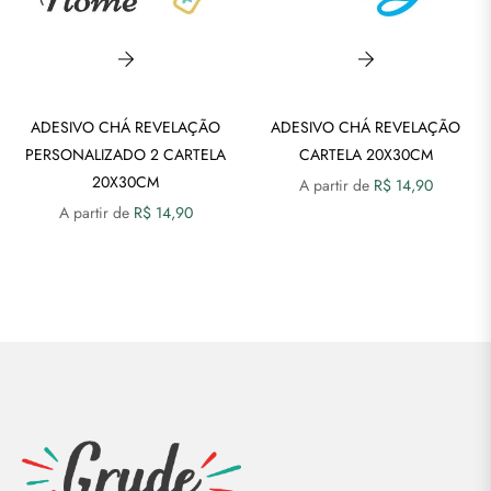
arnaval
artelas
emáticas
Adesivo)
ADESIVO CHÁ REVELAÇÃO
ADESIVO CHÁ REVELAÇÃO
PERSONALIZADO 2 CARTELA
CARTELA 20X30CM
asamento
20X30CM
A partir de
R$ 14,90
asamento
A partir de
R$ 14,90
Adesivo)
aveiras
há
evelação
Adesivo)
atas
speciais