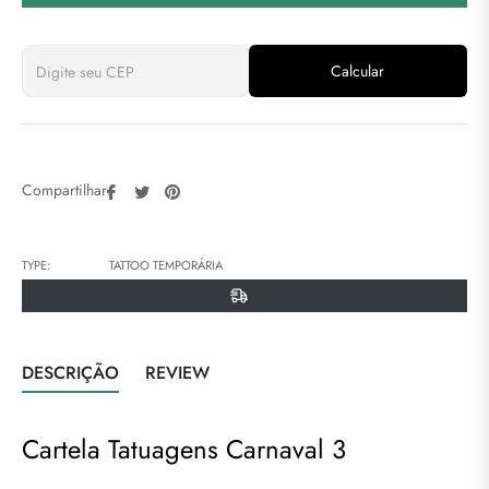
Calcular
Compartilhar
Tweetar
Pin
Compartilhar:
no
no
Facebook
Pinterest
TYPE:
TATTOO TEMPORÁRIA
DESCRIÇÃO
REVIEW
Cartela Tatuagens Carnaval 3