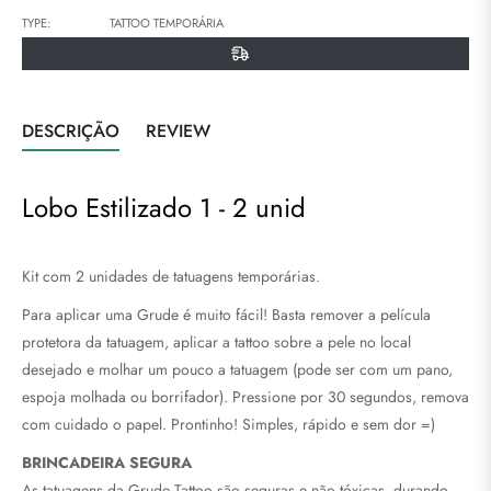
Facebook
Pinterest
TYPE:
TATTOO TEMPORÁRIA
DESCRIÇÃO
REVIEW
Lobo Estilizado 1 - 2 unid
Kit com 2 unidades de tatuagens temporárias.
Para aplicar uma Grude é muito fácil! Basta remover a película
protetora da tatuagem, aplicar a tattoo sobre a pele no local
desejado e molhar um pouco a tatuagem (pode ser com um pano,
espoja molhada ou borrifador). Pressione por 30 segundos, remova
com cuidado o papel. Prontinho! Simples, rápido e sem dor =)
BRINCADEIRA SEGURA
As tatuagens da Grude Tattoo são seguras e não tóxicas, durando