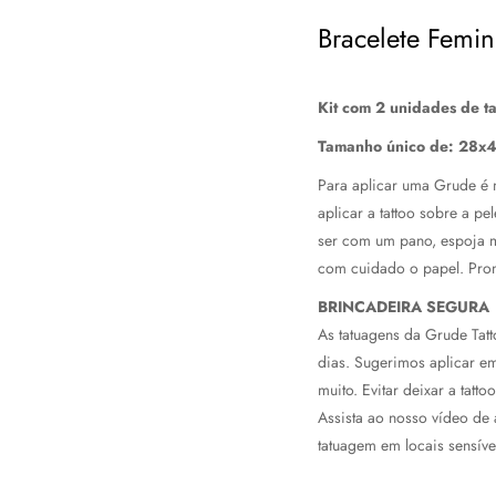
Bracelete Femin
Kit com 2 unidades de t
Tamanho único de: 28x
Para aplicar uma Grude é m
aplicar a tattoo sobre a p
ser com um pano, espoja m
com cuidado o papel. Pron
BRINCADEIRA SEGURA
As tatuagens da Grude Tat
dias.
Sugerimos aplicar em 
muito. Evitar deixar a tat
Assista ao nosso vídeo de a
tatuagem em locais sensív