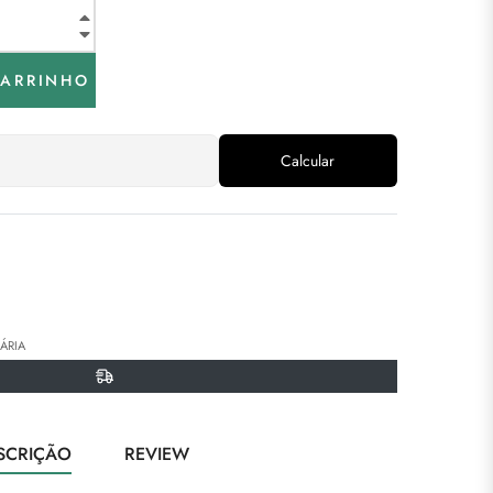
+
−
CARRINHO
Calcular
ar
r
n
terest
ÁRIA
SCRIÇÃO
REVIEW