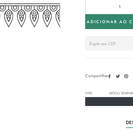
ADICIONAR AO 
Compartilh
Tweeta
Pi
Compartilhar:
no
no
Facebook
Pin
TYPE:
TATTOO TEMPOR
DE