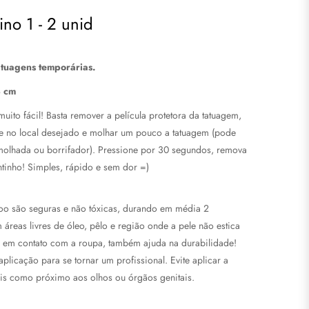
ino 1 - 2 unid
atuagens temporárias.
4 cm
uito fácil! Basta remover a película protetora da tatuagem,
ele no local desejado e molhar um pouco a tatuagem (pode
olhada ou borrifador). Pressione por 30 segundos, remova
tinho! Simples, rápido e sem dor =)
too são seguras e não tóxicas, durando em média 2
áreas livres de óleo, pêlo e região onde a pele não estica
too em contato com a roupa, também ajuda na durabilidade!
plicação para se tornar um profissional. Evite aplicar a
eis como próximo aos olhos ou órgãos genitais.