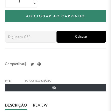
−
ADICIONAR AO CARRINHO
Calcular
Compartilhar
Tweetar
Pin
Compartilhar:
no
no
Facebook
Pinterest
TYPE:
TATTOO TEMPORÁRIA
DESCRIÇÃO
REVIEW