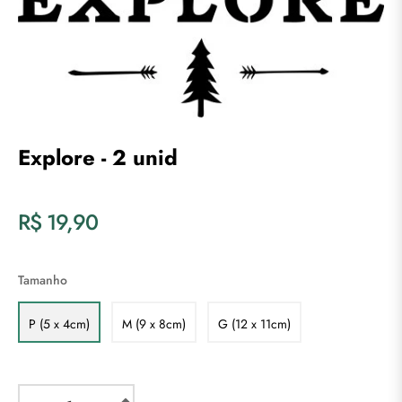
Explore - 2 unid
Preço
R$ 19,90
normal
Tamanho
P (5 x 4cm)
M (9 x 8cm)
G (12 x 11cm)
+