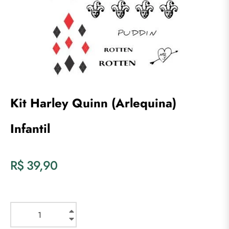
Kit Harley Quinn (Arlequina)
Infantil
Preço
R$ 39,90
normal
+
−