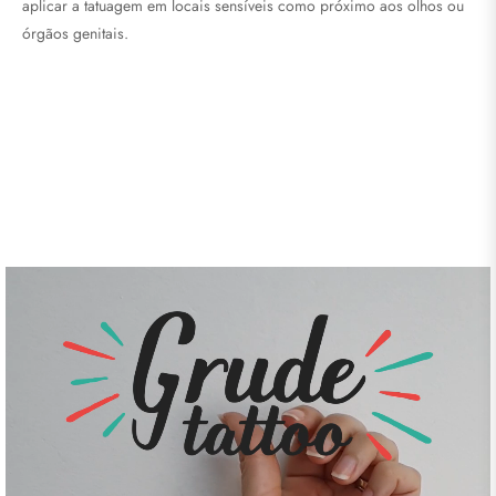
aplicar a tatuagem em locais sensíveis como próximo aos olhos ou
órgãos genitais.