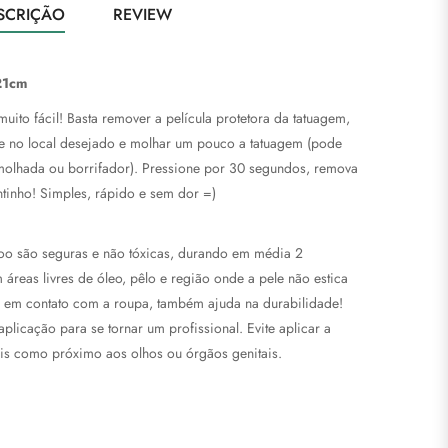
SCRIÇÃO
REVIEW
21cm
uito fácil! Basta remover a película protetora da tatuagem,
ele no local desejado e molhar um pouco a tatuagem (pode
olhada ou borrifador). Pressione por 30 segundos, remova
tinho! Simples, rápido e sem dor =)
too são seguras e não tóxicas, durando em média 2
áreas livres de óleo, pêlo e região onde a pele não estica
too em contato com a roupa, também ajuda na durabilidade!
plicação para se tornar um profissional. Evite aplicar a
eis como próximo aos olhos ou órgãos genitais.