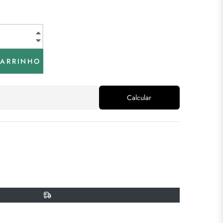
+
−
CARRINHO
Calcular
ar
r
n
terest