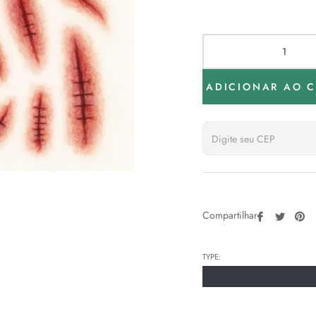
ADICIONAR AO 
Compartilh
Tweeta
Pi
Compartilhar:
no
no
Facebook
Pin
TYPE: