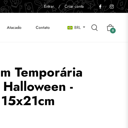
Entrar
/
Criar conta
Atacado
Contato
BRL
Carrinho
0
em Temporária
z Halloween -
a 15x21cm