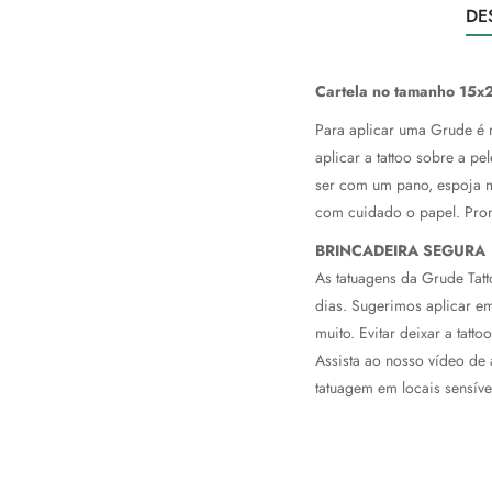
DE
Cartela no tamanho 15x
Para aplicar uma Grude é m
aplicar a tattoo sobre a p
ser com um pano, espoja m
com cuidado o papel. Pron
BRINCADEIRA SEGURA
As tatuagens da Grude Tat
dias.
Sugerimos aplicar em 
muito. Evitar deixar a tat
Assista ao nosso vídeo de a
tatuagem em locais sensív